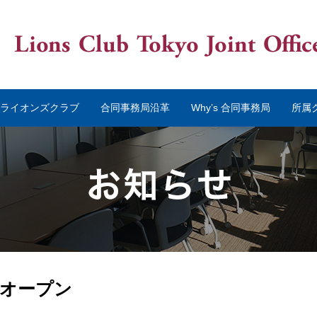
’s ライオンズクラブ
合同事務局沿革
Why’s 合同事務局
所属
オープン